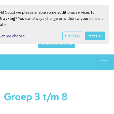
Hi! Could we please enable some additional services for
Tracking
? You can always change or withdraw your consent
later.
Let me choose
I decline
That's ok
Social Schools
Toggle
Groep 3 t/m 8