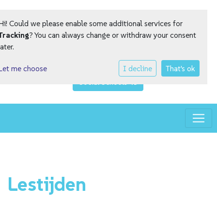
Hi! Could we please enable some additional services for
Tracking
? You can always change or withdraw your consent
later.
Let me choose
I decline
That's ok
Social Schools
Toggle
Lestijden